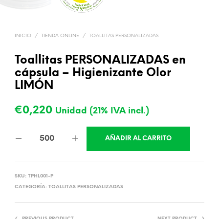
INICIO
/
TIENDA ONLINE
/
TOALLITAS PERSONALIZADAS
Toallitas PERSONALIZADAS en
cápsula – Higienizante Olor
LIMÓN
€
0,220
Unidad (21% IVA incl.)
AÑADIR AL CARRITO
SKU:
TPHL001-P
CATEGORÍA:
TOALLITAS PERSONALIZADAS
PREVIOUS PRODUCT
NEXT PRODUCT